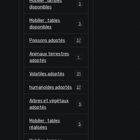
Mobilier : lampes
3
disponibles
Mobilier : tables
3
disponibles
Poissons adoptés
37
Animaux terrestres
18
adoptés
Volatiles adoptés
31
humanoïdes adoptés
27
Arbres et végétaux
5
adoptés
Mobilier : tables
5
réalisées