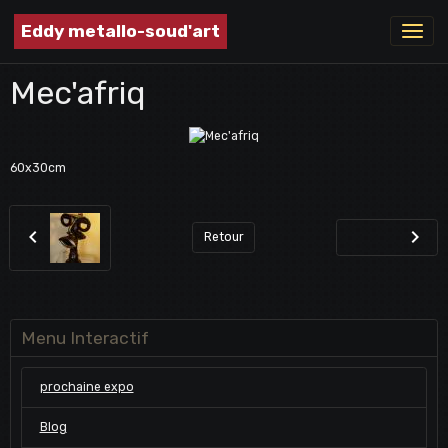
Eddy metallo-soud'art
Mec'afriq
60x30cm
Retour
Menu Interactif
prochaine expo
Blog