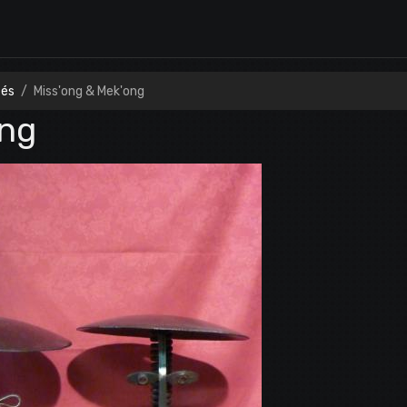
tés
Miss'ong & Mek'ong
ong