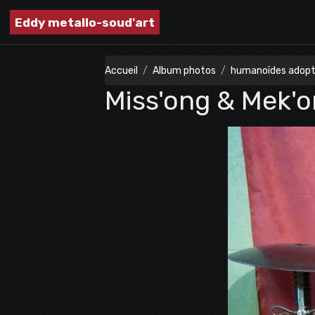
Eddy metallo-soud'art
Accueil
Album photos
humanoïdes adop
Miss'ong & Mek'