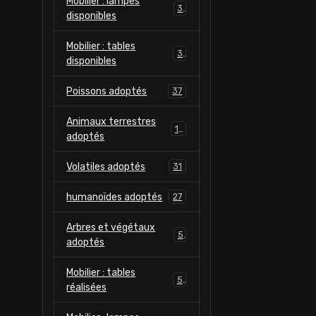
Mobilier : lampes
3
disponibles
Mobilier : tables
3
disponibles
Poissons adoptés
37
Animaux terrestres
18
adoptés
Volatiles adoptés
31
humanoïdes adoptés
27
Arbres et végétaux
5
adoptés
Mobilier : tables
5
réalisées