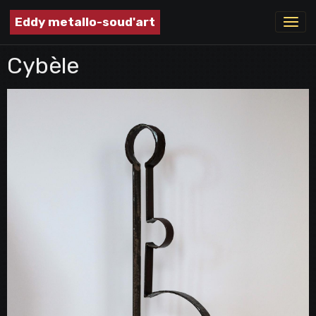
Eddy metallo-soud'art
Cybèle