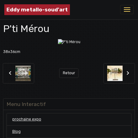
Eddy metallo-soud'art
P'ti Mérou
38x36cm
Retour
Menu Interactif
prochaine expo
Blog